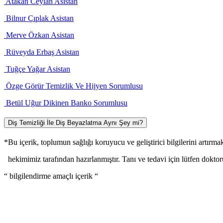
Atakan Ceylan
Asistan
Bilnur Çıplak
Asistan
Merve Özkan
Asistan
Rüveyda Erbaş
Asistan
Tuğçe Yağar
Asistan
Özge Görür
Temizlik Ve Hijyen Sorumlusu
Betül Uğur Dikinen
Banko Sorumlusu
Diş Temizliği İle Diş Beyazlatma Aynı Şey mi?
*Bu içerik, toplumun sağlığı koruyucu ve geliştirici bilgilerini artırm
hekimimiz tarafından hazırlanmıştır. Tanı ve tedavi için lütfen dokt
“ bilgilendirme amaçlı içerik “