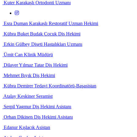
Kuter Karakaşlı
Ortodonti Uzmanı
Esra Duman Karakaşlı
Restoratif Uzman Hekimi
Kübra Buket Budak
Çocuk Diş Hekimi
Erkin Gülbey
Dişeti Hastalıkları Uzmanı
Ümit Can
Klinik Müdürü
Dilaver Yılmaz Tatar
Diş Hekimi
Mehmet Bıyık
Diş Hekimi
Kübra Demirer
Tedavi Koordinatörü-Başasistan
Atalay Keskiner
Seramist
Serpil Yagmur
Diş Hekimi Asistanı
Orhan Dikinen
Diş Hekimi Asistanı
Edanur Kışlacık
Asistan