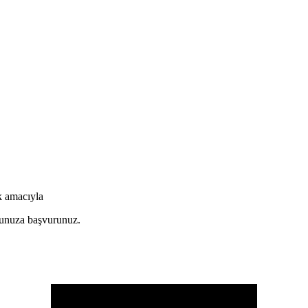
ak amacıyla
orunuza başvurunuz.