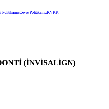
i Politikamız
Çevre Politikamız
KVKK
ONTİ (İNVİSALİGN)