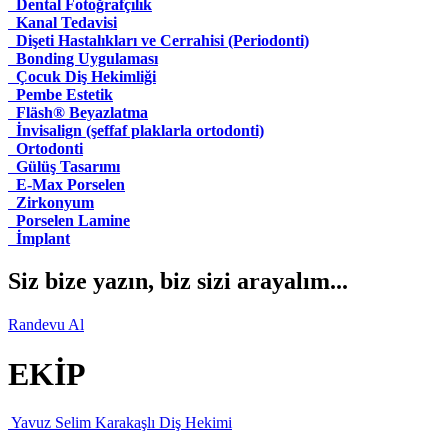
Dental Fotoğrafçılık
Kanal Tedavisi
Dişeti Hastalıkları ve Cerrahisi (Periodonti)
Bonding Uygulaması
Çocuk Diş Hekimliği
Pembe Estetik
Fläsh® Beyazlatma
İnvisalign (şeffaf plaklarla ortodonti)
Ortodonti
Gülüş Tasarımı
E-Max Porselen
Zirkonyum
Porselen Lamine
İmplant
Siz bize yazın, biz sizi arayalım...
Randevu Al
EKİP
Yavuz Selim Karakaşlı
Diş Hekimi