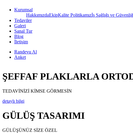
Kurumsal
Hakkımızda
Ekip
Kalite Politikamız
İş Sağlığı ve Güvenliğ
Tedaviler
Galeri
Sanal Tur
Blog
İletişim
Randevu Al
Anket
ŞEFFAF PLAKLARLA ORTOD
TEDAVİNİZİ KİMSE GÖRMESİN
detaylı bilgi
GÜLÜŞ TASARIMI
GÜLÜŞÜNÜZ SİZE ÖZEL