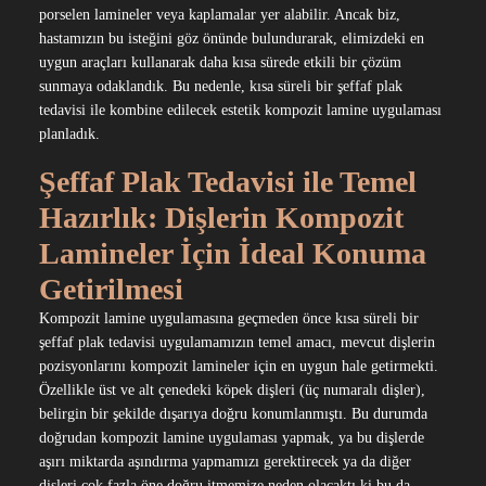
porselen lamineler veya kaplamalar yer alabilir. Ancak biz,
hastamızın bu isteğini göz önünde bulundurarak, elimizdeki en
uygun araçları kullanarak daha kısa sürede etkili bir çözüm
sunmaya odaklandık. Bu nedenle, kısa süreli bir şeffaf plak
tedavisi ile kombine edilecek estetik kompozit lamine uygulaması
planladık.
Şeffaf Plak Tedavisi ile Temel
Hazırlık: Dişlerin Kompozit
Lamineler İçin İdeal Konuma
Getirilmesi
Kompozit lamine uygulamasına geçmeden önce kısa süreli bir
şeffaf plak tedavisi uygulamamızın temel amacı, mevcut dişlerin
pozisyonlarını kompozit lamineler için en uygun hale getirmekti.
Özellikle üst ve alt çenedeki köpek dişleri (üç numaralı dişler),
belirgin bir şekilde dışarıya doğru konumlanmıştı. Bu durumda
doğrudan kompozit lamine uygulaması yapmak, ya bu dişlerde
aşırı miktarda aşındırma yapmamızı gerektirecek ya da diğer
dişleri çok fazla öne doğru itmemize neden olacaktı ki bu da