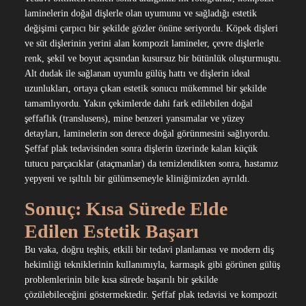
laminelerin doğal dişlerle olan uyumunu ve sağladığı estetik
değişimi çarpıcı bir şekilde gözler önüne seriyordu. Köpek dişleri
ve süt dişlerinin yerini alan kompozit lamineler, çevre dişlerle
renk, şekil ve boyut açısından kusursuz bir bütünlük oluşturmuştu.
Alt dudak ile sağlanan uyumlu gülüş hattı ve dişlerin ideal
uzunlukları, ortaya çıkan estetik sonucu mükemmel bir şekilde
tamamlıyordu. Yakın çekimlerde dahi fark edilebilen doğal
şeffaflık (translusens), mine benzeri yansımalar ve yüzey
detayları, laminelerin son derece doğal görünmesini sağlıyordu.
Şeffaf plak tedavisinden sonra dişlerin üzerinde kalan küçük
tutucu parçacıklar (ataçmanlar) da temizlendikten sonra, hastamız
yepyeni ve ışıltılı bir gülümsemeyle kliniğimizden ayrıldı.
Sonuç: Kısa Sürede Elde
Edilen Estetik Başarı
Bu vaka, doğru teşhis, etkili bir tedavi planlaması ve modern diş
hekimliği tekniklerinin kullanımıyla, karmaşık gibi görünen gülüş
problemlerinin bile kısa sürede başarılı bir şekilde
çözülebileceğini göstermektedir. Şeffaf plak tedavisi ve kompozit