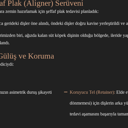
faf Plak (Aligner) Serüveni
ra zemin hazırlamak için şeffaf plak tedavisi planladık:
gerideki dişler öne alındı, öndeki dişler doğru kavise yerleştirildi ve al
imizden biri, ağızda kalan süt köpek dişinin olduğu bölgede, ileride yapı
landı.
 Gülüş ve Koruma
diciydi:
ızın asimetrik duruş şikayeti
Koruyucu Tel (Retainer):
Elde e
dönmemesi) için dişlerin arka yü
tedavi aşamasını başarıyla tama