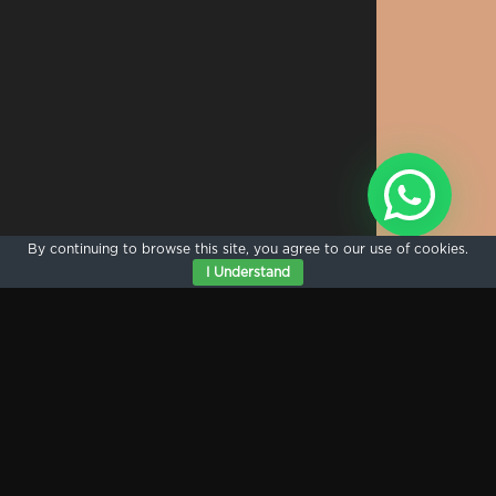
By continuing to browse this site, you agree to our
use of cookies
.
I Understand
5